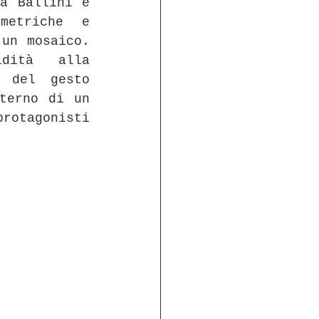
a Ballini è 
metriche e 
un mosaico. 
dità alla 
 del gesto 
terno di un 
otagonisti 