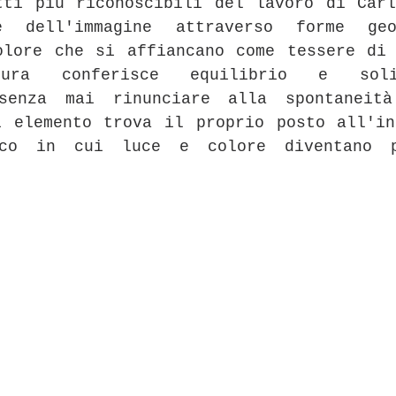
tti più riconoscibili del lavoro di Carl
e dell'immagine attraverso forme geo
olore che si affiancano come tessere di 
tura conferisce equilibrio e soli
 senza mai rinunciare alla spontaneità
i elemento trova il proprio posto all'in
ico in cui luce e colore diventano pr