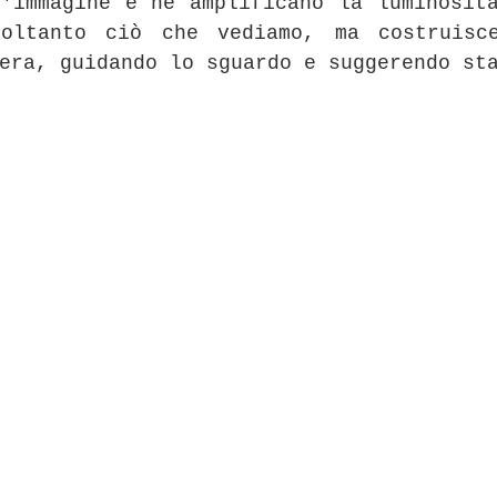
'immagine e ne amplificano la luminosità
oltanto ciò che vediamo, ma costruisce
era, guidando lo sguardo e suggerendo st