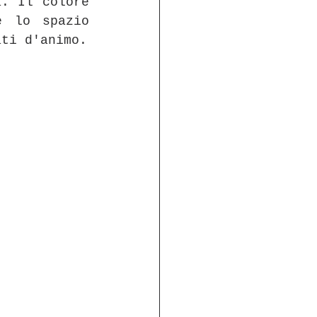
. Il colore 
 lo spazio 
ati d'animo.