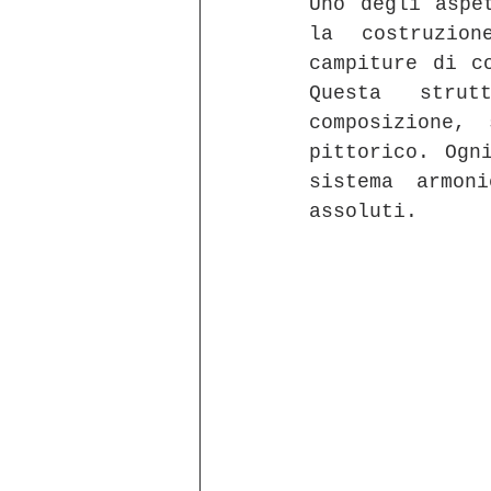
Uno degli aspe
la costruzion
campiture di c
Questa strut
composizione,
pittorico. Ogn
sistema armon
assoluti.