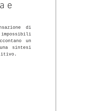
a e
sazione di 
impossibili 
contano un 
na sintesi 
sitivo.