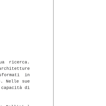
a ricerca. 
chitetture 
formati in 
. Nelle sue 
capacità di 