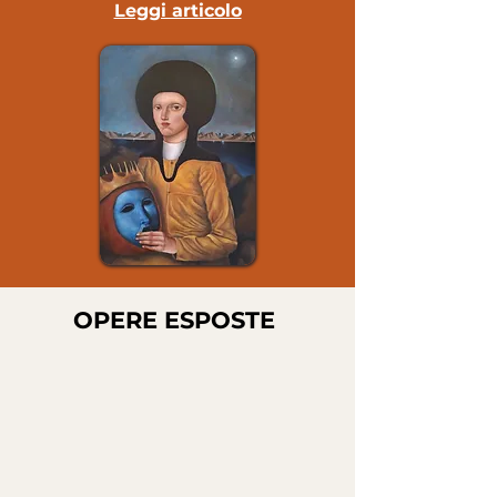
Leggi articolo
OPERE ESPOSTE
L'OGGETTO NASCOSTO
RE BLU
IL BIPEDE
Opera di Khristian Angelillo
Opera di
Opera di
Olio su tela 50x60
Khristian
Khristian
Angelillo
Angelillo
Olio su tela
Olio su tela
80x60
30x40