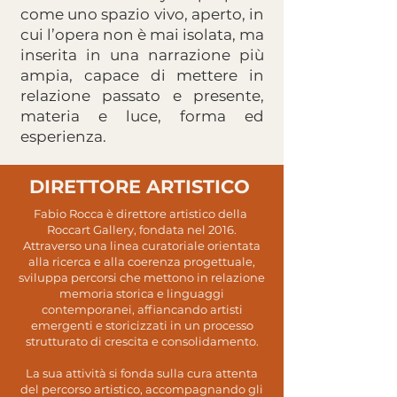
come uno spazio vivo, aperto, in
cui l’opera non è mai isolata, ma
inserita in una narrazione più
ampia, capace di mettere in
relazione passato e presente,
materia e luce, forma ed
esperienza.
DIRETTORE ARTISTICO
Fabio Rocca è direttore artistico della
Roccart Gallery, fondata nel 2016.
Attraverso una linea curatoriale orientata
alla ricerca e alla coerenza progettuale,
sviluppa percorsi che mettono in relazione
memoria storica e linguaggi
contemporanei, affiancando artisti
emergenti e storicizzati in un processo
strutturato di crescita e consolidamento.
La sua attività si fonda sulla cura attenta
del percorso artistico, accompagnando gli