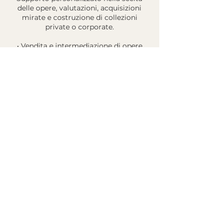
delle opere, valutazioni, acquisizioni
mirate e costruzione di collezioni
private o corporate.
• Vendita e intermediazione di opere
d’arte
Gestione della vendita di opere
moderne e contemporanee, con
attenzione alla trasparenza,
alla documentazione e al rapporto con
il collezionista.
(È in fase di attivazione lo shop online
della galleria.)
• Comunicazione e gestione social
Promozione delle mostre e degli artisti
attraverso strategie di comunicazione
dedicate,
gestione dei canali social e creazione di
contenuti visivi e testuali.
• Redazione di testi curatoriali e
presentazioni critiche