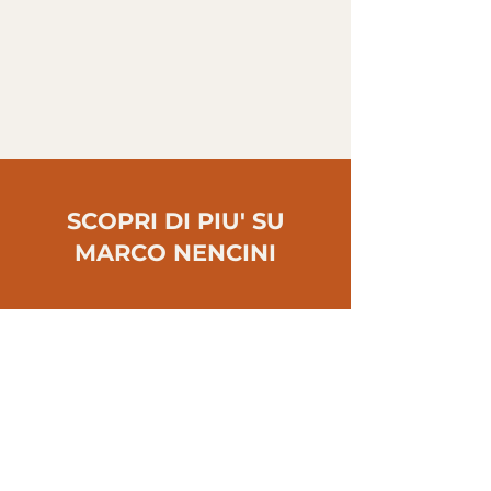
digitale e pittorica
su tela 70x50
SCOPRI DI PIU' SU
MARCO NENCINI
ARTICOLO