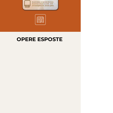
OPERE ESPOSTE
SENZA TITOLLO
MUCH MORE
INNER LIGHT
Opera di Marco Nencini
Opera di Marco
Opera di Marco
Tecnica mista digitale e
Nencini
Nencini
pittorica su tela 70x60
Tecnica mista
Tecnica mista
digitale e pittorica su
digitale e pittorica su
tela 70x60
tela 70x50
CONSCIOUSNESS
REMEMBER
Opera di Marco Nencini
Opera di Marco
Tecnica mista digitale e
Nencini
pittorica su tela 80x80
Tecnica mista