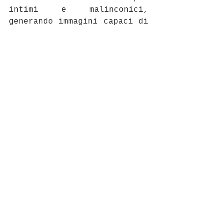
intimi e malinconici, 
generando immagini capaci di 
mantenere insieme energia 
visiva e tensione 
psicologica.
Ciò che rende interessante 
il suo lavoro è la capacità 
di utilizzare un immaginario 
immediatamente riconoscibile 
— quello del teatro, del 
circo e della maschera — per 
affrontare temi universali e 
profondamente contemporanei. 
La sua pittura non cerca di 
offrire risposte definitive, 
ma invita l’osservatore a 
confrontarsi con le proprie 